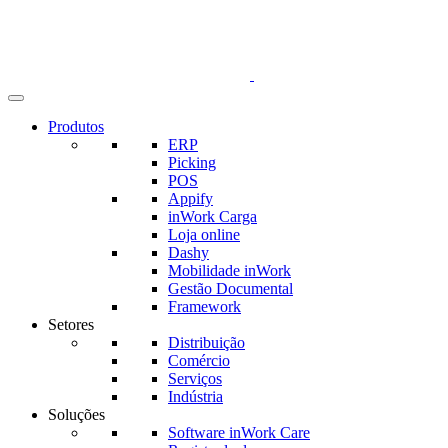
Produtos
ERP
Picking
POS
Appify
inWork Carga
Loja online
Dashy
Mobilidade inWork
Gestão Documental
Framework
Setores
Distribuição
Comércio
Serviços
Indústria
Soluções
Software inWork Care