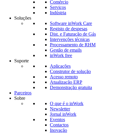
Comércio
Serviços
Indústria
Soluções
Software inWork Care
Registo de despesas
Dist. e Faturação de Gás
Intervenções técnicas
Processamento de RHM
Gestão de emails
inWork free
Suporte
Aplicações
Construtor de solução
Acesso remoto
Atualização ERP
Demonstração gratuita
Parceiros
Sobre
O que é o inWork
Newsletter
Jornal inWork
Eventos
Contactos
Inovação