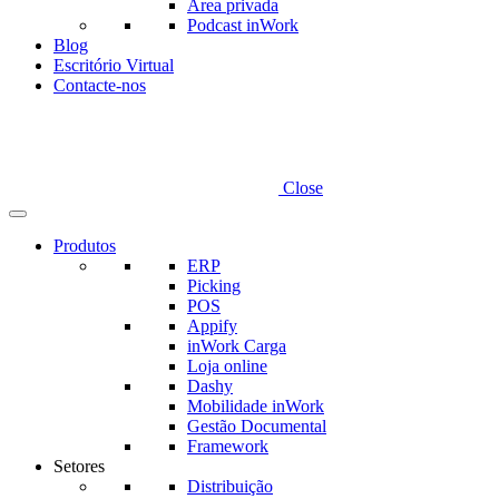
Área privada
Podcast inWork
Blog
Escritório Virtual
Contacte-nos
Close
Produtos
ERP
Picking
POS
Appify
inWork Carga
Loja online
Dashy
Mobilidade inWork
Gestão Documental
Framework
Setores
Distribuição