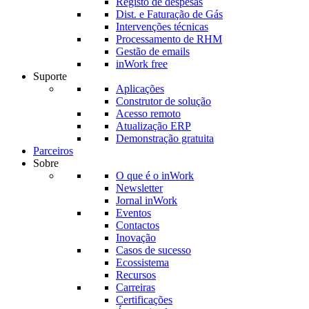
Registo de despesas
Dist. e Faturação de Gás
Intervenções técnicas
Processamento de RHM
Gestão de emails
inWork free
Suporte
Aplicações
Construtor de solução
Acesso remoto
Atualização ERP
Demonstração gratuita
Parceiros
Sobre
O que é o inWork
Newsletter
Jornal inWork
Eventos
Contactos
Inovação
Casos de sucesso
Ecossistema
Recursos
Carreiras
Certificações