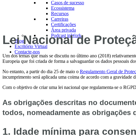
Casos de sucesso
Ecossistema
Recursos
Carreiras
Certificações
Área privada
Podcast inWork
Lei Nacional de Proteç
Blog
Escritório Virtual
Contacte-nos
Um dos temas que mais se discutiu no último ano (2018) relativamente
Europeia que foi criada de forma a salvaguardar os dados pessoais dos
No entanto, a partir do dia 25 de maio o
Regulamento Geral de Prote
incumprimento será aplicada uma coima de acordo com a gravidade da
Com o objetivo de criar uma lei nacional que regulamenta-se o RGPD,
As obrigações descritas no document
todos, nomeadamente as obrigações 
1.
Idade mínima para conse