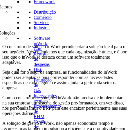
Framework
Setores
Distribuição
Comércio
Serviços
Indústria
Soluções
Software
inWork
O construtor de solução inWork permite criar a solução ideal para o
Care
seu negócio. Nós entendemos que cada organização é única, e é por
Registo
isso que o inWork se destaca como um software totalmente
de
adaptável.
despesas
Dist.
Seja qual for o setor da empresa, as funcionalidades do inWork
e
podem ser adaptadas para corresponder com as necessidades
Faturação
específicas de cada negócio e assim ajudar a gerir cada setor da
de
empresa.
Gás
Intervenções
Com o construtor de soluções inWork não precisa de implementar
técnicas
na sua empresa um sistema de gestão pré-formatado, em vez disso,
Processamento
nós personalizamos o ERP para este encaixar perfeitamente nas suas
de
operações diárias.
RHM
Gestão
A solução de gestão inWork, não apenas economiza tempo e
de
recursos, mas também impulsiona a eficiência e a produtividade em