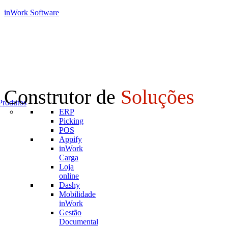
inWork Software
Construtor de
Soluções
Produtos
ERP
Picking
POS
Appify
inWork
Carga
Loja
online
Dashy
Mobilidade
inWork
Gestão
Documental