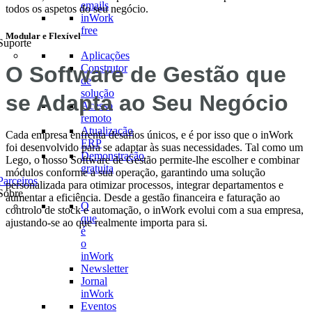
emails
todos os aspetos do seu negócio.
inWork
free
Modular e Flexível
Suporte
Aplicações
O Software de Gestão que
Construtor
de
solução
se Adapta ao Seu Negócio
Acesso
remoto
Atualização
Cada empresa enfrenta desafios únicos, e é por isso que o inWork
ERP
foi desenvolvido para se adaptar às suas necessidades. Tal como um
Demonstração
Lego, o nosso Software de Gestão permite-lhe escolher e combinar
gratuita
módulos conforme a sua operação, garantindo uma solução
Parceiros
personalizada para otimizar processos, integrar departamentos e
Sobre
aumentar a eficiência. Desde a gestão financeira e faturação ao
O
controlo de stock e automação, o inWork evolui com a sua empresa,
que
ajustando-se ao que realmente importa para si.
é
o
inWork
Newsletter
Jornal
inWork
Eventos