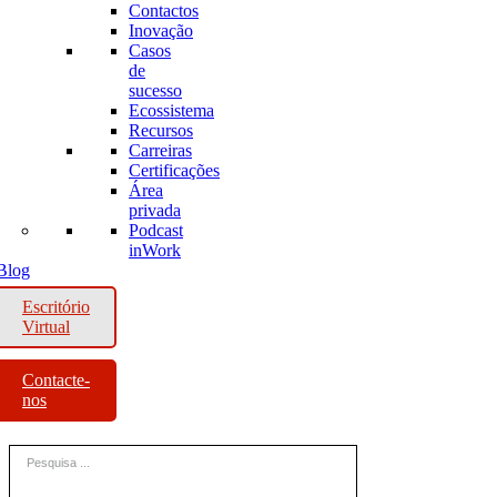
Contactos
Inovação
Casos
de
sucesso
Ecossistema
Recursos
Carreiras
Certificações
Área
privada
Podcast
inWork
Blog
Escritório
Virtual
Contacte-
nos