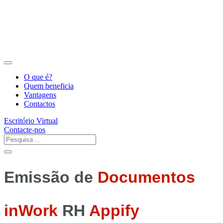
O que é?
Quem beneficia
Vantagens
Contactos
Escritório Virtual
Contacte-nos
Emissão de
Documentos
inWork
RH
Appify