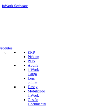
inWork Software
Produtos
ERP
Picking
POS
Appify
inWork
Carga
Loja
online
Dashy
Mobilidade
inWork
Gestão
Documental