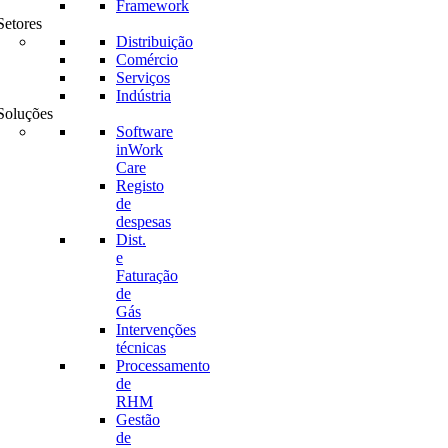
Framework
Setores
Distribuição
Comércio
Serviços
Indústria
Soluções
Software
inWork
Care
Registo
de
despesas
Dist.
e
Faturação
de
Gás
Intervenções
técnicas
Processamento
de
RHM
Gestão
de