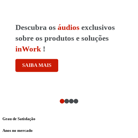
FATURAÇÃO
SOFTWARE
ERP
DE GESTÃO
Descubra os
áudios
exclusivos
GESTÃO
COMPLETO
sobre os produtos e soluções
RESIDÊNCIA
COMPLETA
inWork
!
SAIBA MAIS
FATURAÇÃO
GÁS
SAIBA MAIS
Grau de Satisfação
Anos no mercado