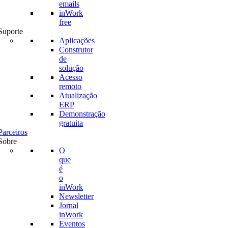
emails
inWork
free
Suporte
Aplicações
Construtor
de
solução
Acesso
remoto
Atualização
ERP
Demonstração
gratuita
Parceiros
Sobre
O
que
é
o
inWork
Newsletter
Jornal
inWork
Eventos