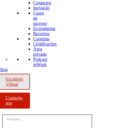
Contactos
Inovação
Casos
de
sucesso
Ecossistema
Recursos
Carreiras
Certificações
Área
privada
Podcast
inWork
Blog
Escritório
Virtual
Contacte-
nos