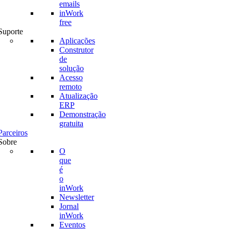
emails
inWork
free
Suporte
Aplicações
Construtor
de
solução
Acesso
remoto
Atualização
ERP
Demonstração
gratuita
Parceiros
Sobre
O
que
é
o
inWork
Newsletter
Jornal
inWork
Eventos