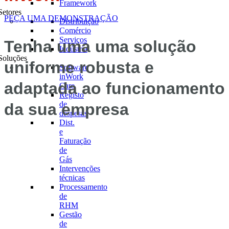
Framework
Setores
PEÇA UMA DEMONSTRAÇÃO
Distribuição
Comércio
Serviços
Tenha uma uma solução
Indústria
Soluções
uniforme robusta e
Software
inWork
adaptada ao funcionamento
Care
Registo
de
da sua empresa
despesas
Dist.
e
Faturação
de
Gás
Intervenções
técnicas
Processamento
de
RHM
Gestão
de