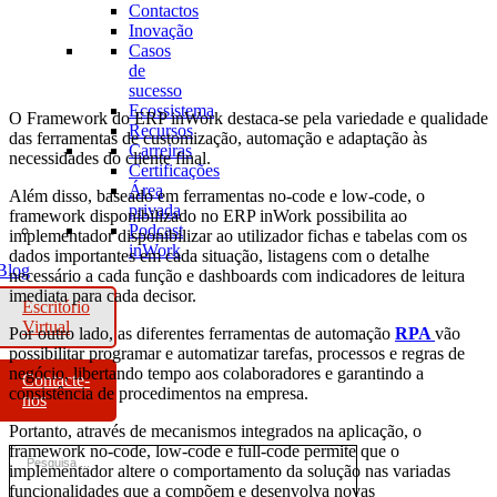
Contactos
Inovação
Casos
de
sucesso
Ecossistema
O Framework do ERP inWork destaca-se pela variedade e qualidade
Recursos
das ferramentas de customização, automação e adaptação às
Carreiras
necessidades do cliente final.
Certificações
Área
Além disso, baseado em ferramentas no-code e low-code, o
privada
framework disponibilizado no ERP inWork possibilita ao
Podcast
implementador disponibilizar ao utilizador fichas e tabelas com os
inWork
dados importantes em cada situação, listagens com o detalhe
Blog
necessário a cada função e dashboards com indicadores de leitura
imediata para cada decisor.
Escritório
Virtual
Por outro lado, as diferentes ferramentas de automação
RPA
vão
possibilitar programar e automatizar tarefas, processos e regras de
negócio, libertando tempo aos colaboradores e garantindo a
Contacte-
consistência de procedimentos na empresa.
nos
Portanto, através de mecanismos integrados na aplicação, o
framework no-code, low-code e full-code permite que o
implementador altere o comportamento da solução nas variadas
funcionalidades que a compõem e desenvolva novas