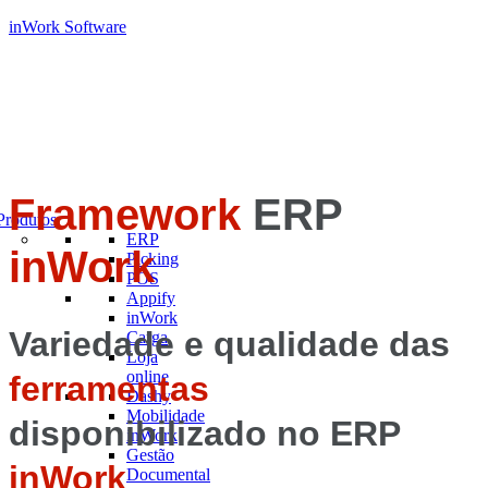
inWork Software
Framework
ERP
Produtos
ERP
inWork
Picking
POS
Appify
inWork
Variedade e qualidade das
Carga
Loja
online
ferramentas
Dashy
Mobilidade
disponibilizado no ERP
inWork
Gestão
inWork
Documental