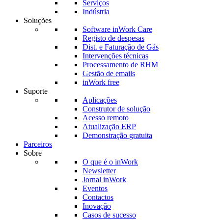
Serviços
Indústria
Soluções
Software inWork Care
Registo de despesas
Dist. e Faturação de Gás
Intervenções técnicas
Processamento de RHM
Gestão de emails
inWork free
Suporte
Aplicações
Construtor de solução
Acesso remoto
Atualização ERP
Demonstração gratuita
Parceiros
Sobre
O que é o inWork
Newsletter
Jornal inWork
Eventos
Contactos
Inovação
Casos de sucesso