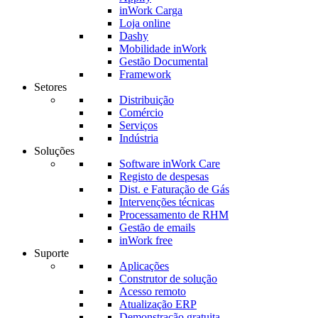
inWork Carga
Loja online
Dashy
Mobilidade inWork
Gestão Documental
Framework
Setores
Distribuição
Comércio
Serviços
Indústria
Soluções
Software inWork Care
Registo de despesas
Dist. e Faturação de Gás
Intervenções técnicas
Processamento de RHM
Gestão de emails
inWork free
Suporte
Aplicações
Construtor de solução
Acesso remoto
Atualização ERP
Demonstração gratuita