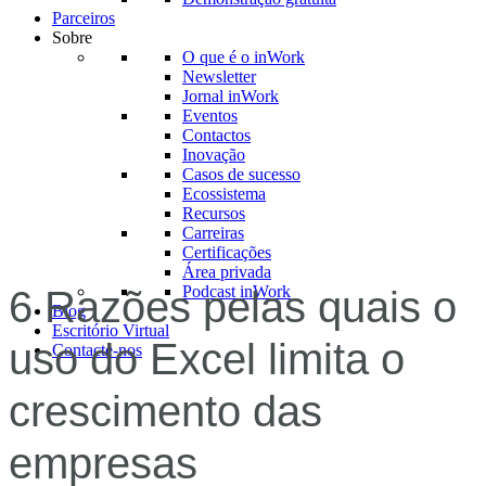
Parceiros
Sobre
O que é o inWork
Newsletter
Jornal inWork
Eventos
Contactos
Inovação
Casos de sucesso
Ecossistema
Recursos
Carreiras
Certificações
Área privada
Podcast inWork
6 Razões pelas quais o
Blog
Escritório Virtual
uso do Excel limita o
Contacte-nos
crescimento das
empresas