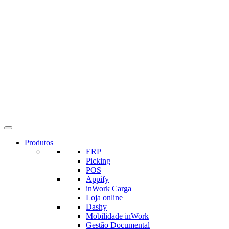
Produtos
ERP
Picking
POS
Appify
inWork Carga
Loja online
Dashy
Mobilidade inWork
Gestão Documental