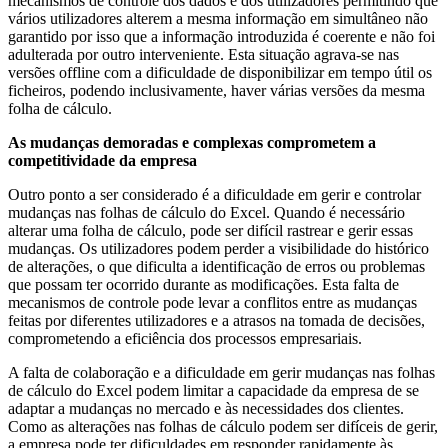
mecanismos de controle dos dados e dos utilizadores permitindo que
vários utilizadores alterem a mesma informação em simultâneo não
garantido por isso que a informação introduzida é coerente e não foi
adulterada por outro interveniente. Esta situação agrava-se nas
versões offline com a dificuldade de disponibilizar em tempo útil os
ficheiros, podendo inclusivamente, haver várias versões da mesma
folha de cálculo.
As mudanças demoradas e complexas comprometem a
competitividade da empresa
Outro ponto a ser considerado é a dificuldade em gerir e controlar
mudanças nas folhas de cálculo do Excel. Quando é necessário
alterar uma folha de cálculo, pode ser difícil rastrear e gerir essas
mudanças. Os utilizadores podem perder a visibilidade do histórico
de alterações, o que dificulta a identificação de erros ou problemas
que possam ter ocorrido durante as modificações. Esta falta de
mecanismos de controle pode levar a conflitos entre as mudanças
feitas por diferentes utilizadores e a atrasos na tomada de decisões,
comprometendo a eficiência dos processos empresariais.
A falta de colaboração e a dificuldade em gerir mudanças nas folhas
de cálculo do Excel podem limitar a capacidade da empresa de se
adaptar a mudanças no mercado e às necessidades dos clientes.
Como as alterações nas folhas de cálculo podem ser difíceis de gerir,
a empresa pode ter dificuldades em responder rapidamente às