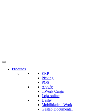
Produtos
ERP
Picking
POS
Appify
inWork Carga
Loja online
Dashy
Mobilidade inWork
Gestão Documental