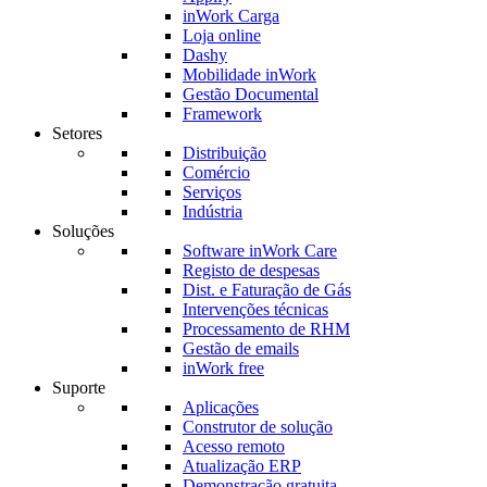
inWork Carga
Loja online
Dashy
Mobilidade inWork
Gestão Documental
Framework
Setores
Distribuição
Comércio
Serviços
Indústria
Soluções
Software inWork Care
Registo de despesas
Dist. e Faturação de Gás
Intervenções técnicas
Processamento de RHM
Gestão de emails
inWork free
Suporte
Aplicações
Construtor de solução
Acesso remoto
Atualização ERP
Demonstração gratuita