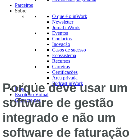
Parceiros
Sobre
O que é o inWork
Newsletter
Jornal inWork
Eventos
Contactos
Inovação
Casos de sucesso
Ecossistema
Recursos
Carreiras
Certificações
Área privada
Podcast inWork
Porque deve usar um
Blog
Escritório Virtual
software de gestão
Contacte-nos
integrado e não um
software de faturação