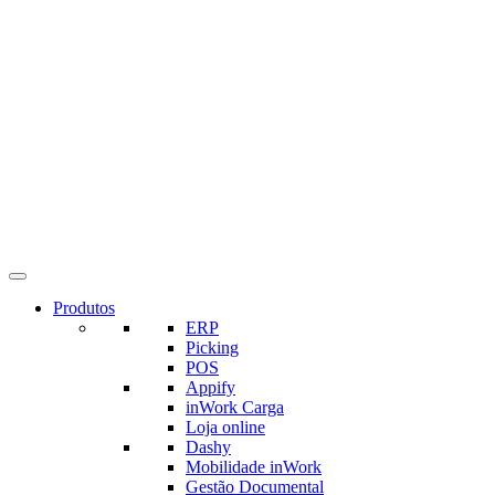
Produtos
ERP
Picking
POS
Appify
inWork Carga
Loja online
Dashy
Mobilidade inWork
Gestão Documental