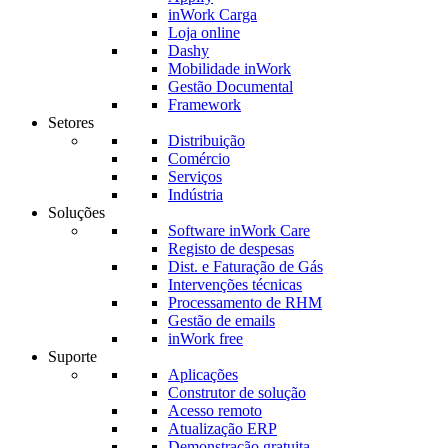
inWork Carga
Loja online
Dashy
Mobilidade inWork
Gestão Documental
Framework
Setores
Distribuição
Comércio
Serviços
Indústria
Soluções
Software inWork Care
Registo de despesas
Dist. e Faturação de Gás
Intervenções técnicas
Processamento de RHM
Gestão de emails
inWork free
Suporte
Aplicações
Construtor de solução
Acesso remoto
Atualização ERP
Demonstração gratuita