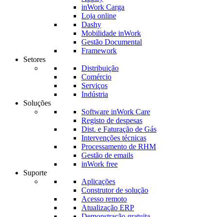
inWork Carga
Loja online
Dashy
Mobilidade inWork
Gestão Documental
Framework
Setores
Distribuição
Comércio
Serviços
Indústria
Soluções
Software inWork Care
Registo de despesas
Dist. e Faturação de Gás
Intervenções técnicas
Processamento de RHM
Gestão de emails
inWork free
Suporte
Aplicações
Construtor de solução
Acesso remoto
Atualização ERP
Demonstração gratuita