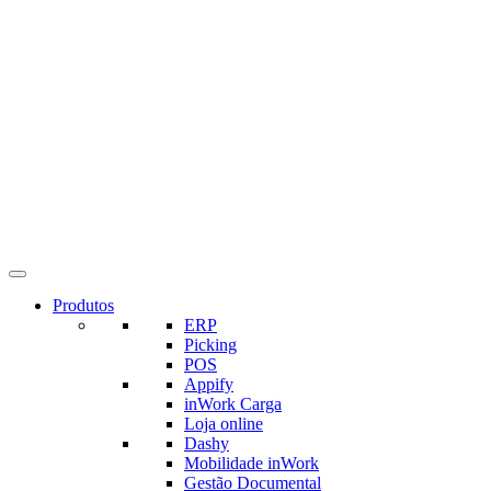
Produtos
ERP
Picking
POS
Appify
inWork Carga
Loja online
Dashy
Mobilidade inWork
Gestão Documental