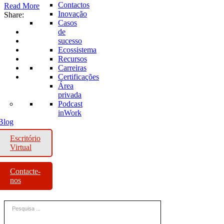
Contactos
Read More
Inovação
Share:
Casos
de
sucesso
Ecossistema
Recursos
Carreiras
Certificações
Área
privada
Podcast
inWork
Blog
Escritório
Virtual
Contacte-
nos