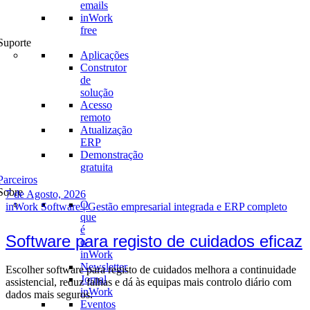
emails
inWork
free
Suporte
Aplicações
Construtor
de
solução
Acesso
remoto
Atualização
ERP
Demonstração
gratuita
Parceiros
Sobre
7 de Agosto, 2026
O
inWork Software | Gestão empresarial integrada e ERP completo
que
é
Software para registo de cuidados eficaz
o
inWork
Newsletter
Escolher software para registo de cuidados melhora a continuidade
Jornal
assistencial, reduz falhas e dá às equipas mais controlo diário com
inWork
dados mais seguros.
Eventos