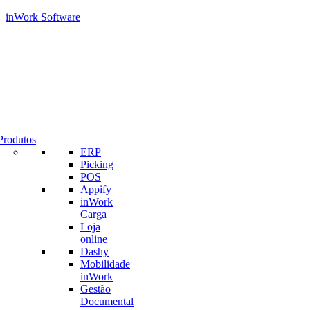
inWork Software
Produtos
ERP
Picking
POS
Appify
inWork
Carga
Loja
online
Dashy
Mobilidade
inWork
Gestão
Documental