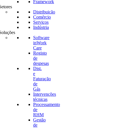
Framework
Setores
Distribuição
Comércio
Serviços
Indústria
Soluções
Software
inWork
Care
Registo
de
despesas
Dist.
e
Faturação
de
Gás
Intervenções
técnicas
Processamento
de
RHM
Gestão
de