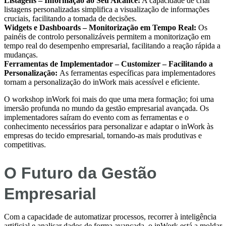
Listagens – Informação ao Seu Alcance:
A capacidade de criar
listagens personalizadas simplifica a visualização de informações
cruciais, facilitando a tomada de decisões.
Widgets e Dashboards – Monitorização em Tempo Real:
Os
painéis de controlo personalizáveis permitem a monitorização em
tempo real do desempenho empresarial, facilitando a reação rápida a
mudanças.
Ferramentas de Implementador – Customizer – Facilitando a
Personalização:
As ferramentas específicas para implementadores
tornam a personalização do inWork mais acessível e eficiente.
O workshop inWork foi mais do que uma mera formação; foi uma
imersão profunda no mundo da gestão empresarial avançada. Os
implementadores saíram do evento com as ferramentas e o
conhecimento necessários para personalizar e adaptar o inWork às
empresas do tecido empresarial, tornando-as mais produtivas e
competitivas.
O Futuro da Gestão
Empresarial
Com a capacidade de automatizar processos, recorrer à inteligência
artificial e analisar dados de forma avançada, o inWork está a moldar