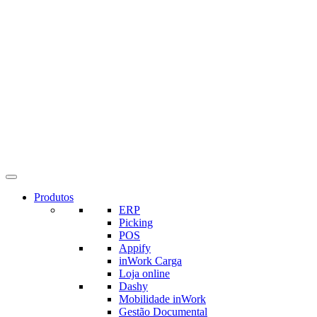
Produtos
ERP
Picking
POS
Appify
inWork Carga
Loja online
Dashy
Mobilidade inWork
Gestão Documental