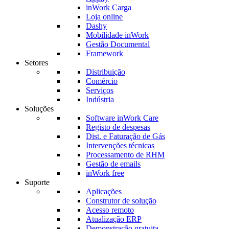
inWork Carga
Loja online
Dashy
Mobilidade inWork
Gestão Documental
Framework
Setores
Distribuição
Comércio
Serviços
Indústria
Soluções
Software inWork Care
Registo de despesas
Dist. e Faturação de Gás
Intervenções técnicas
Processamento de RHM
Gestão de emails
inWork free
Suporte
Aplicações
Construtor de solução
Acesso remoto
Atualização ERP
Demonstração gratuita