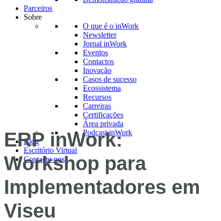
Parceiros
Sobre
O que é o inWork
Newsletter
Jornal inWork
Eventos
Contactos
Inovação
Casos de sucesso
Ecossistema
Recursos
Carreiras
Certificações
Área privada
Podcast inWork
ERP inWork:
Blog
Escritório Virtual
Workshop para
Contacte-nos
Implementadores em
Viseu