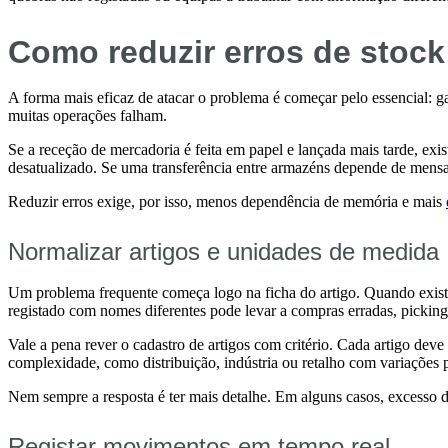
Como reduzir erros de stoc
A forma mais eficaz de atacar o problema é começar pelo essencial: ga
muitas operações falham.
Se a receção de mercadoria é feita em papel e lançada mais tarde, ex
desatualizado. Se uma transferência entre armazéns depende de mensag
Reduzir erros exige, por isso, menos dependência de memória e mais
Normalizar artigos e unidades de medida
Um problema frequente começa logo na ficha do artigo. Quando existe
registado com nomes diferentes pode levar a compras erradas, picking
Vale a pena rever o cadastro de artigos com critério. Cada artigo de
complexidade, como distribuição, indústria ou retalho com variações po
Nem sempre a resposta é ter mais detalhe. Em alguns casos, excesso de
Registar movimentos em tempo real