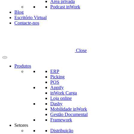
Área privada
Podcast inWork
Blog
Escritório Virtual
Contacte-nos
Close
Produtos
ERP
Picking
POS
Appify
inWork Carga
Loja online
Dashy
Mobilidade inWork
Gestão Documental
Framework
Setores
Distribuição