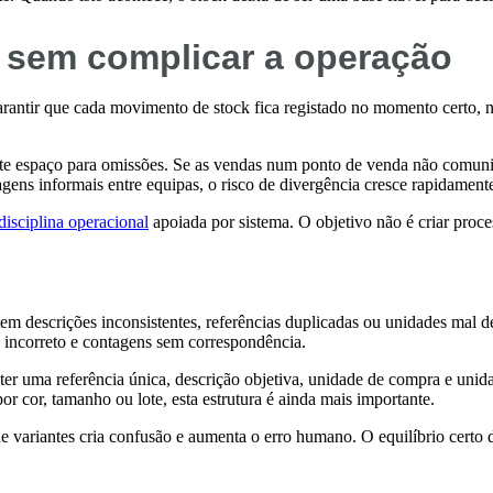
k sem complicar a operação
rantir que cada movimento de stock fica registado no momento certo, no
iste espaço para omissões. Se as vendas num ponto de venda não comuni
ens informais entre equipas, o risco de divergência cresce rapidament
disciplina operacional
apoiada por sistema. O objetivo não é criar proces
m descrições inconsistentes, referências duplicadas ou unidades mal 
 incorreto e contagens sem correspondência.
ve ter uma referência única, descrição objetiva, unidade de compra e un
r cor, tamanho ou lote, esta estrutura é ainda mais importante.
 variantes cria confusão e aumenta o erro humano. O equilíbrio certo d