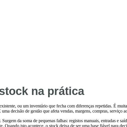
stock na prática
xistente, ou um inventário que fecha com diferenças repetidas. É muita
uma decisão de gestão que afeta vendas, margens, compras, serviço ao 
 Surgem da soma de pequenas falhas: registos manuais, entradas e saída
e. Quando isto acontece, o stock deixa de ser uma base fiável para dec