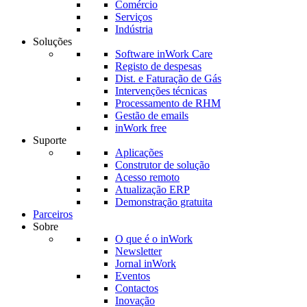
Comércio
Serviços
Indústria
Soluções
Software inWork Care
Registo de despesas
Dist. e Faturação de Gás
Intervenções técnicas
Processamento de RHM
Gestão de emails
inWork free
Suporte
Aplicações
Construtor de solução
Acesso remoto
Atualização ERP
Demonstração gratuita
Parceiros
Sobre
O que é o inWork
Newsletter
Jornal inWork
Eventos
Contactos
Inovação