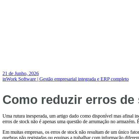
21 de Junho, 2026
inWork Software | Gestão empresarial integrada e ERP completo
Como reduzir erros de 
Uma rutura inesperada, um artigo dado como disponível mas afinal ine
erros de stock não é apenas uma questão de arrumação no armazém. É 
Em muitas empresas, os erros de stock não resultam de um único fator.
quebras não registadas ou equipas a trabalhar com informação diferent