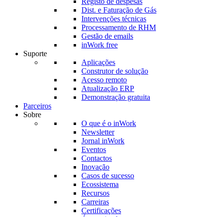
Registo de despesas
Dist. e Faturação de Gás
Intervenções técnicas
Processamento de RHM
Gestão de emails
inWork free
Suporte
Aplicações
Construtor de solução
Acesso remoto
Atualização ERP
Demonstração gratuita
Parceiros
Sobre
O que é o inWork
Newsletter
Jornal inWork
Eventos
Contactos
Inovação
Casos de sucesso
Ecossistema
Recursos
Carreiras
Certificações