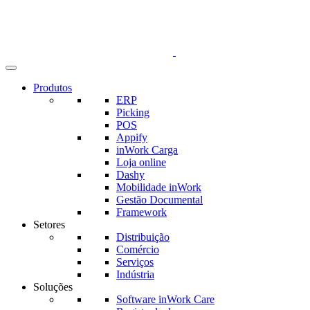
Produtos
ERP
Picking
POS
Appify
inWork Carga
Loja online
Dashy
Mobilidade inWork
Gestão Documental
Framework
Setores
Distribuição
Comércio
Serviços
Indústria
Soluções
Software inWork Care