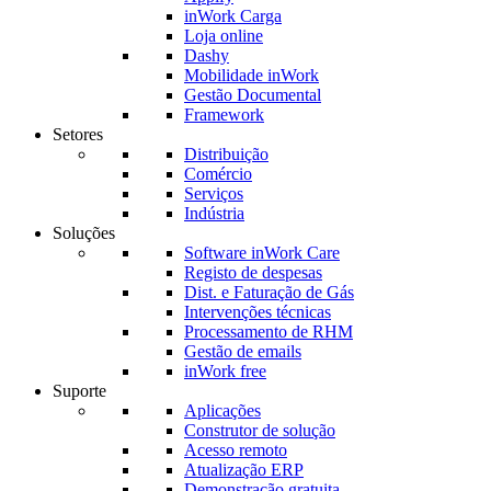
inWork Carga
Loja online
Dashy
Mobilidade inWork
Gestão Documental
Framework
Setores
Distribuição
Comércio
Serviços
Indústria
Soluções
Software inWork Care
Registo de despesas
Dist. e Faturação de Gás
Intervenções técnicas
Processamento de RHM
Gestão de emails
inWork free
Suporte
Aplicações
Construtor de solução
Acesso remoto
Atualização ERP
Demonstração gratuita