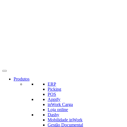
Produtos
ERP
Picking
POS
Appify
inWork Carga
Loja online
Dashy
Mobilidade inWork
Gestão Documental