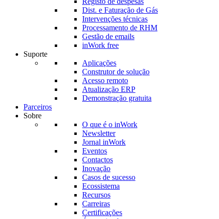
Registo de despesas
Dist. e Faturação de Gás
Intervenções técnicas
Processamento de RHM
Gestão de emails
inWork free
Suporte
Aplicações
Construtor de solução
Acesso remoto
Atualização ERP
Demonstração gratuita
Parceiros
Sobre
O que é o inWork
Newsletter
Jornal inWork
Eventos
Contactos
Inovação
Casos de sucesso
Ecossistema
Recursos
Carreiras
Certificações