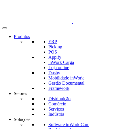
Produtos
ERP
Picking
POS
Appify
inWork Carga
Loja online
Dashy
Mobilidade inWork
Gestão Documental
Framework
Setores
Distribuição
Comércio
Serviços
Indústria
Soluções
Software inWork Care