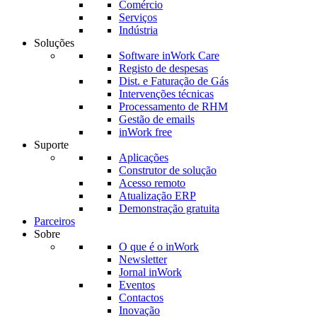
Comércio
Serviços
Indústria
Soluções
Software inWork Care
Registo de despesas
Dist. e Faturação de Gás
Intervenções técnicas
Processamento de RHM
Gestão de emails
inWork free
Suporte
Aplicações
Construtor de solução
Acesso remoto
Atualização ERP
Demonstração gratuita
Parceiros
Sobre
O que é o inWork
Newsletter
Jornal inWork
Eventos
Contactos
Inovação