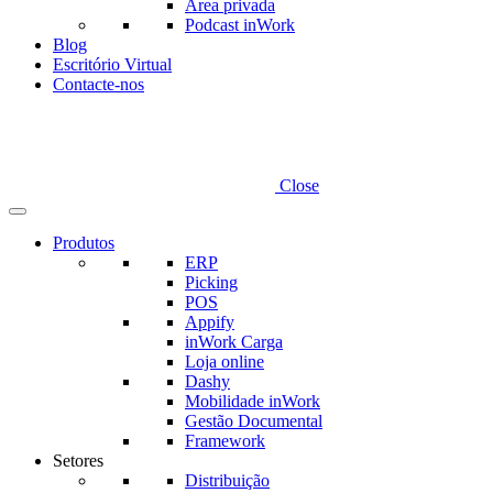
Área privada
Podcast inWork
Blog
Escritório Virtual
Contacte-nos
Close
Produtos
ERP
Picking
POS
Appify
inWork Carga
Loja online
Dashy
Mobilidade inWork
Gestão Documental
Framework
Setores
Distribuição