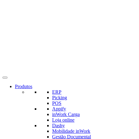
Produtos
ERP
Picking
POS
Appify
inWork Carga
Loja online
Dashy
Mobilidade inWork
Gestão Documental