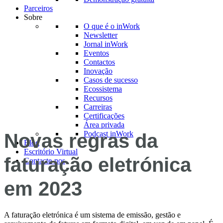
Parceiros
Sobre
O que é o inWork
Newsletter
Jornal inWork
Eventos
Contactos
Inovação
Casos de sucesso
Ecossistema
Recursos
Carreiras
Certificações
Área privada
Podcast inWork
Novas regras da
Blog
Escritório Virtual
faturação eletrónica
Contacte-nos
em 2023
A faturação eletrónica é um sistema de emissão, gestão e