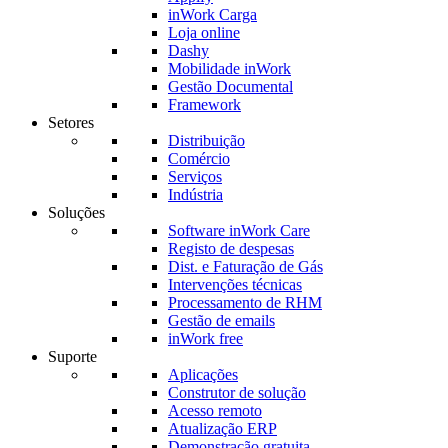
inWork Carga
Loja online
Dashy
Mobilidade inWork
Gestão Documental
Framework
Setores
Distribuição
Comércio
Serviços
Indústria
Soluções
Software inWork Care
Registo de despesas
Dist. e Faturação de Gás
Intervenções técnicas
Processamento de RHM
Gestão de emails
inWork free
Suporte
Aplicações
Construtor de solução
Acesso remoto
Atualização ERP
Demonstração gratuita