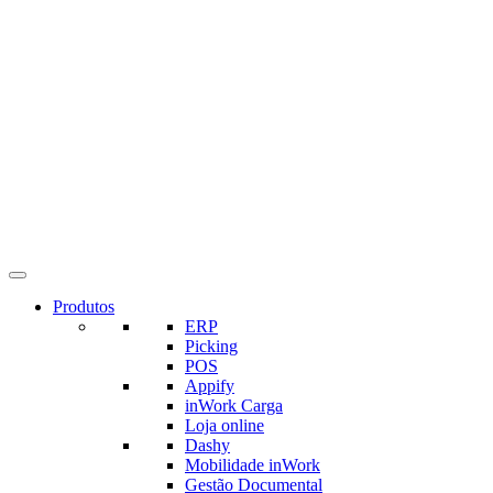
Produtos
ERP
Picking
POS
Appify
inWork Carga
Loja online
Dashy
Mobilidade inWork
Gestão Documental