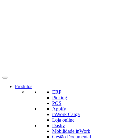
Produtos
ERP
Picking
POS
Appify
inWork Carga
Loja online
Dashy
Mobilidade inWork
Gestão Documental