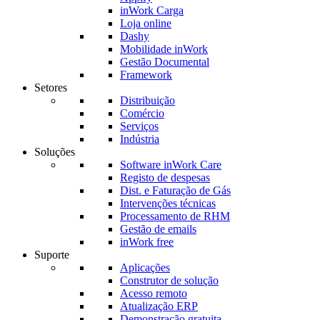
inWork Carga
Loja online
Dashy
Mobilidade inWork
Gestão Documental
Framework
Setores
Distribuição
Comércio
Serviços
Indústria
Soluções
Software inWork Care
Registo de despesas
Dist. e Faturação de Gás
Intervenções técnicas
Processamento de RHM
Gestão de emails
inWork free
Suporte
Aplicações
Construtor de solução
Acesso remoto
Atualização ERP
Demonstração gratuita