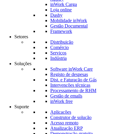
inWork Carga
Loja online
Dashy
Mobilidade inWork
Gestão Documental
Framework
Setores
Distribuição
Comércio
Serviços
Indústria
Soluções
Software inWork Care
Registo de despesas
Dist. e Faturação de Gás
Intervenções técnicas
Processamento de RHM
Gestão de emails
inWork free
Suporte
Aplicações
Construtor de solução
Acesso remoto
Atualização ERP
Demonstração gratuita