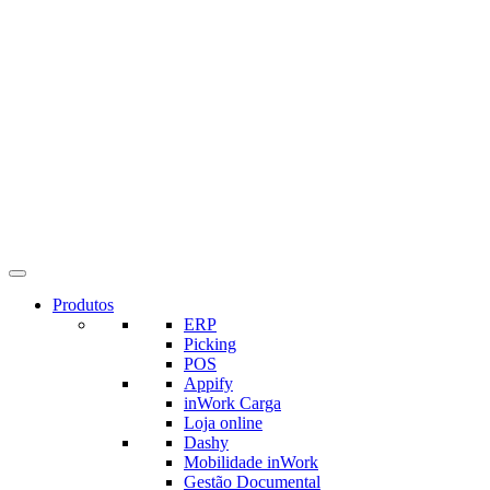
Produtos
ERP
Picking
POS
Appify
inWork Carga
Loja online
Dashy
Mobilidade inWork
Gestão Documental