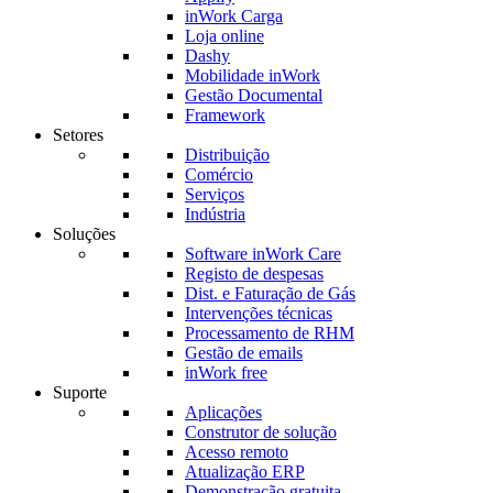
inWork Carga
Loja online
Dashy
Mobilidade inWork
Gestão Documental
Framework
Setores
Distribuição
Comércio
Serviços
Indústria
Soluções
Software inWork Care
Registo de despesas
Dist. e Faturação de Gás
Intervenções técnicas
Processamento de RHM
Gestão de emails
inWork free
Suporte
Aplicações
Construtor de solução
Acesso remoto
Atualização ERP
Demonstração gratuita