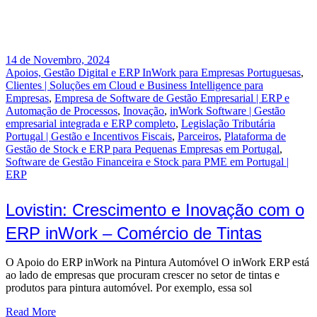
14 de Novembro, 2024
Apoios, Gestão Digital e ERP InWork para Empresas Portuguesas
,
Clientes | Soluções em Cloud e Business Intelligence para
Empresas
,
Empresa de Software de Gestão Empresarial | ERP e
Automação de Processos
,
Inovação
,
inWork Software | Gestão
empresarial integrada e ERP completo
,
Legislação Tributária
Portugal | Gestão e Incentivos Fiscais
,
Parceiros
,
Plataforma de
Gestão de Stock e ERP para Pequenas Empresas em Portugal
,
Software de Gestão Financeira e Stock para PME em Portugal |
ERP
Lovistin: Crescimento e Inovação com o
ERP inWork – Comércio de Tintas
O Apoio do ERP inWork na Pintura Automóvel O inWork ERP está
ao lado de empresas que procuram crescer no setor de tintas e
produtos para pintura automóvel. Por exemplo, essa sol
Read More