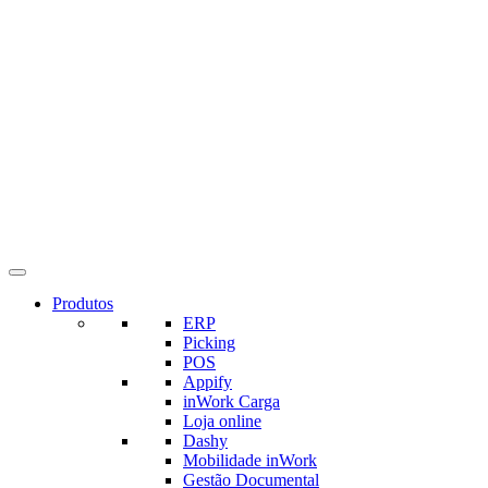
Produtos
ERP
Picking
POS
Appify
inWork Carga
Loja online
Dashy
Mobilidade inWork
Gestão Documental