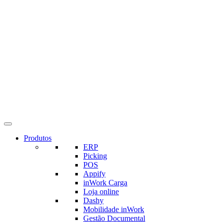
Produtos
ERP
Picking
POS
Appify
inWork Carga
Loja online
Dashy
Mobilidade inWork
Gestão Documental