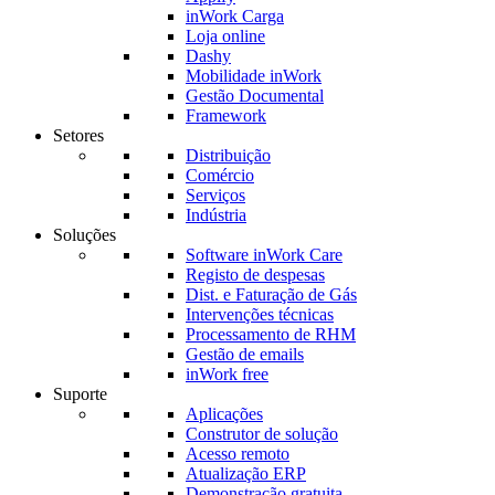
inWork Carga
Loja online
Dashy
Mobilidade inWork
Gestão Documental
Framework
Setores
Distribuição
Comércio
Serviços
Indústria
Soluções
Software inWork Care
Registo de despesas
Dist. e Faturação de Gás
Intervenções técnicas
Processamento de RHM
Gestão de emails
inWork free
Suporte
Aplicações
Construtor de solução
Acesso remoto
Atualização ERP
Demonstração gratuita