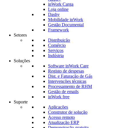
inWork Carga
Loja online
Dashy
Mobilidade inWork
Gestão Documental
Framework
Setores
Distribuição
Comércio
Serviços
Indústria
Soluções
Software inWork Care
Registo de despesas
Dist. e Faturação de Gás
Intervenções técnicas
Processamento de RHM
Gestão de emails
inWork free
Suporte
Aplicações
Construtor de solução
Acesso remoto
Atualização ERP
Demonstração gratuita