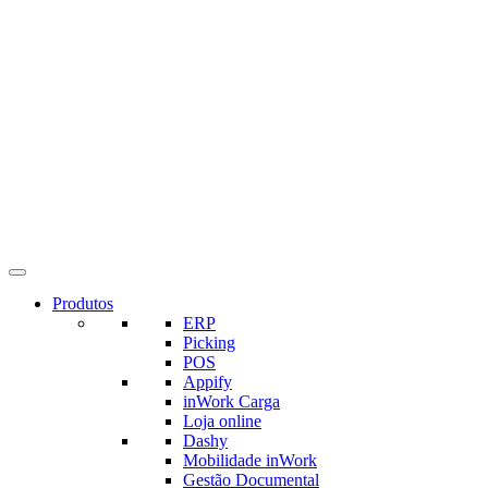
Produtos
ERP
Picking
POS
Appify
inWork Carga
Loja online
Dashy
Mobilidade inWork
Gestão Documental