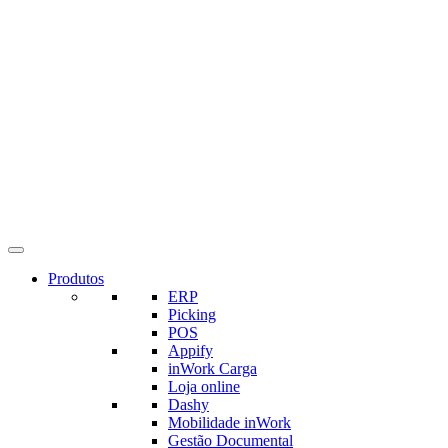
Produtos
ERP
Picking
POS
Appify
inWork Carga
Loja online
Dashy
Mobilidade inWork
Gestão Documental