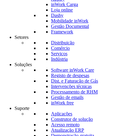
inWork Carga
Loja online
Dashy
Mobilidade inWork
Gestão Documental
Framework
Setores
Distribuição
Comércio
Serviços
Indústria
Soluções
Software inWork Care
Registo de despesas
Dist. e Faturação de Gás
Intervenções técnicas
Processamento de RHM
Gestão de emails
inWork free
Suporte
Aplicações
Construtor de solução
Acesso remoto
Atualização ERP
Demonstração gratuita