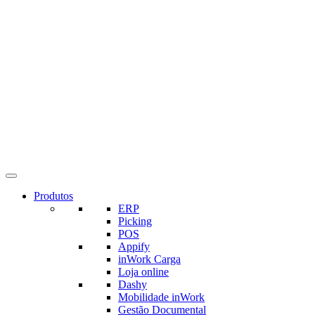
Produtos
ERP
Picking
POS
Appify
inWork Carga
Loja online
Dashy
Mobilidade inWork
Gestão Documental