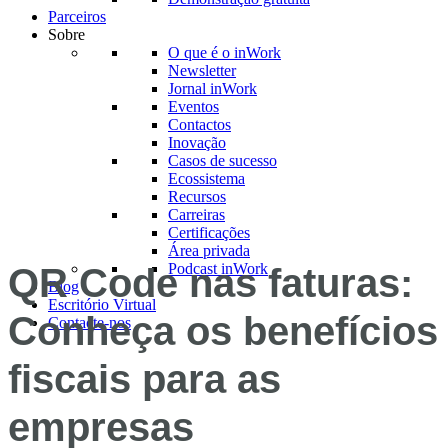
Parceiros
Sobre
O que é o inWork
Newsletter
Jornal inWork
Eventos
Contactos
Inovação
Casos de sucesso
Ecossistema
Recursos
Carreiras
Certificações
Área privada
Podcast inWork
QR Code nas faturas:
Blog
Escritório Virtual
Conheça os benefícios
Contacte-nos
fiscais para as
empresas