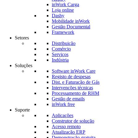
inWork Carga
Loja online
Dashy
Mobilidade inWork
Gestão Documental
Framework
Setores
Distribuição
Comércio
Serviços
Indústria
Soluções
Software inWork Care
Registo de despesas
Dist. e Faturação de Gás
Intervenções técnicas
Processamento de RHM
Gestão de emails
inWork free
Suporte
Aplicações
Construtor de solução
Acesso remoto
Atualização ERP
Demonstração gratuita