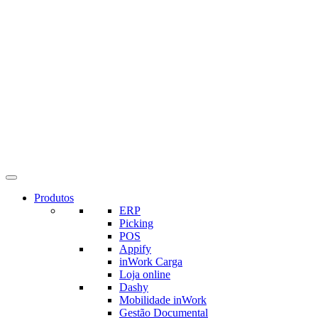
Produtos
ERP
Picking
POS
Appify
inWork Carga
Loja online
Dashy
Mobilidade inWork
Gestão Documental