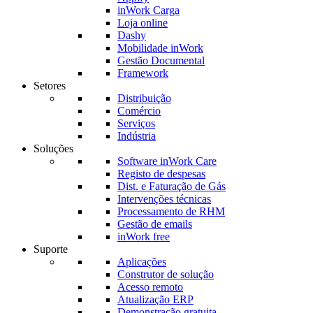
inWork Carga
Loja online
Dashy
Mobilidade inWork
Gestão Documental
Framework
Setores
Distribuição
Comércio
Serviços
Indústria
Soluções
Software inWork Care
Registo de despesas
Dist. e Faturação de Gás
Intervenções técnicas
Processamento de RHM
Gestão de emails
inWork free
Suporte
Aplicações
Construtor de solução
Acesso remoto
Atualização ERP
Demonstração gratuita