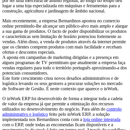
por ser uma mercearia de âmbito regional, ao longo do tempo deu
lugar a uma loja especializada em máquinas e ferramentas para a
construção, agricultura e jardinagem de âmbito nacional.
Mais recentemente, a empresa Bernardinos apostou no comercio
online permitindo-lhe alcançar um público-alvo mais amplo e alargar
a sua gama de produtos. O facto de poder disponibilizar os produtos
e características sem limitação de horário potenciou fortemente as
vendas. Além disso, a venda de produtos através da internet permite
que os clientes comprem produtos com mais facilidade e recebam
ofertas e descontos especiais.
A aposta em campanhas de marketing dirigidas e a presença em
alguns programas de TV permitiram que atualmente a empresa faça
vendas regulares para todo o território português aproximando-a dos
potenciais consumidores.
Este forte crescimento criou novos desafios administrativos e de
logística levando os seus gestores a procurar soluções no mercado
de Software de Gestão. É neste contexto que aparece o inWork.
O inWork ERP foi desenvolvido de forma a integrar toda a cadeia
de valor da empresa já que permite a otimização dos recursos
utilizados no desenvolvimento do negócio. Para além do
controlo
administrativo e logístico
feito pelo inWork ERP, a solução
implementada nos Bernardinos conta com a
loja online integrada
com o ERP, onde todas as encomendas ficam disponíveis e a
movimentação de stock é feita em tempo real. Através do workflow