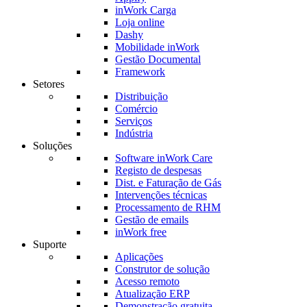
inWork Carga
Loja online
Dashy
Mobilidade inWork
Gestão Documental
Framework
Setores
Distribuição
Comércio
Serviços
Indústria
Soluções
Software inWork Care
Registo de despesas
Dist. e Faturação de Gás
Intervenções técnicas
Processamento de RHM
Gestão de emails
inWork free
Suporte
Aplicações
Construtor de solução
Acesso remoto
Atualização ERP
Demonstração gratuita