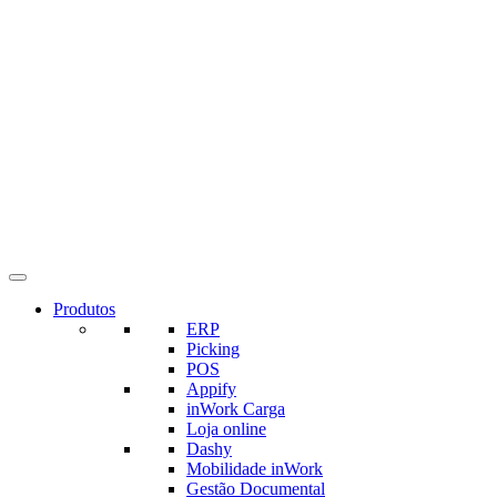
Produtos
ERP
Picking
POS
Appify
inWork Carga
Loja online
Dashy
Mobilidade inWork
Gestão Documental