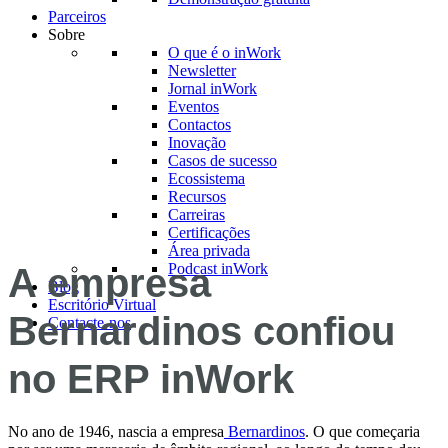
Parceiros
Sobre
O que é o inWork
Newsletter
Jornal inWork
Eventos
Contactos
Inovação
Casos de sucesso
Ecossistema
Recursos
Carreiras
Certificações
Área privada
Podcast inWork
A empresa
Blog
Escritório Virtual
Bernardinos confiou
Contacte-nos
no ERP inWork
No ano de 1946, nascia a empresa
Bernardinos
. O que começaria